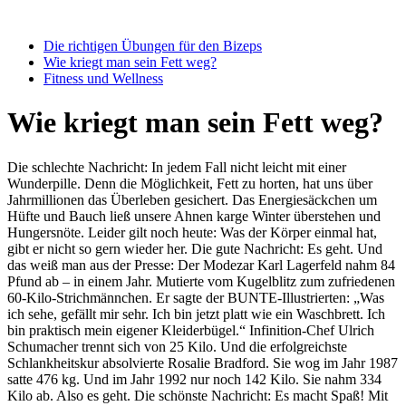
Die richtigen Übungen für den Bizeps
Wie kriegt man sein Fett weg?
Fitness und Wellness
Wie kriegt man sein Fett weg?
Die schlechte Nachricht: In jedem Fall nicht leicht mit einer
Wunderpille. Denn die Möglichkeit, Fett zu horten, hat uns über
Jahrmillionen das Überleben gesichert. Das Energiesäckchen um
Hüfte und Bauch ließ unsere Ahnen karge Winter überstehen und
Hungersnöte. Leider gilt noch heute: Was der Körper einmal hat,
gibt er nicht so gern wieder her. Die gute Nachricht: Es geht. Und
das weiß man aus der Presse: Der Modezar Karl Lagerfeld nahm 84
Pfund ab – in einem Jahr. Mutierte vom Kugelblitz zum zufriedenen
60-Kilo-Strichmännchen. Er sagte der BUNTE-Illustrierten: „Was
ich sehe, gefällt mir sehr. Ich bin jetzt platt wie ein Waschbrett. Ich
bin praktisch mein eigener Kleiderbügel.“ Infinition-Chef Ulrich
Schumacher trennt sich von 25 Kilo. Und die erfolgreichste
Schlankheitskur absolvierte Rosalie Bradford. Sie wog im Jahr 1987
satte 476 kg. Und im Jahr 1992 nur noch 142 Kilo. Sie nahm 334
Kilo ab. Also es geht. Die schönste Nachricht: Es macht Spaß! Mit